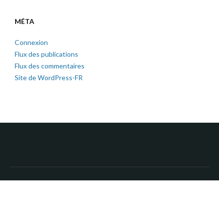
MÉTA
Connexion
Flux des publications
Flux des commentaires
Site de WordPress-FR
Copyright © 2026 Paroisse Saint Laumer du Perche. All Rights
Reserved.