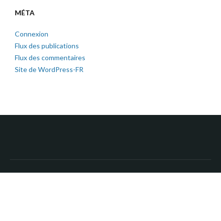
MÉTA
Connexion
Flux des publications
Flux des commentaires
Site de WordPress-FR
Copyright © 2026 Paroisse Saint Laumer du Perche. All Rights
Reserved.