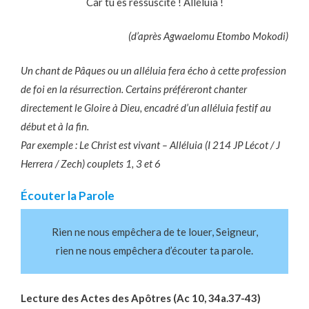
Car tu es ressuscité ! Alléluia !
(d’après Agwaelomu Etombo Mokodi)
Un chant de Pâques ou un alléluia fera écho à cette profession
de foi en la résurrection. Certains préféreront chanter
directement le Gloire à Dieu, encadré d’un alléluia festif au
début et à la fin.
Par exemple : Le Christ est vivant – Alléluia (I 214 JP Lécot / J
Herrera / Zech) couplets 1, 3 et 6
Écouter la Parole
Rien ne nous empêchera de te louer, Seigneur,
rien ne nous empêchera d’écouter ta parole.
Lecture des Actes des Apôtres (Ac 10, 34a.37-43)