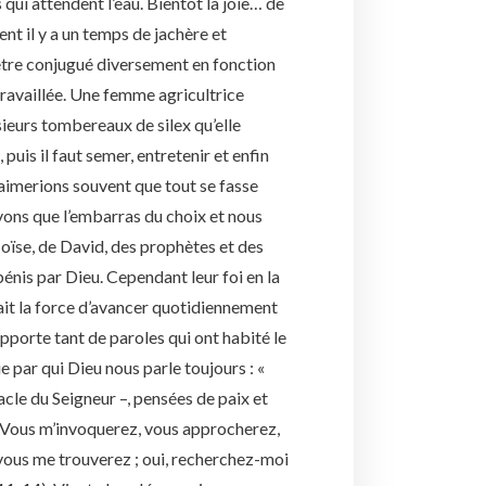
qui attendent l’eau. Bientôt la joie… de
nt il y a un temps de jachère et
ait être conjugué diversement en fonction
travaillée. Une femme agricultrice
usieurs tombereaux de silex qu’elle
puis il faut semer, entretenir et enfin
 aimerions souvent que tout se fasse
vons que l’embarras du choix et nous
Moïse, de David, des prophètes et des
bénis par Dieu. Cependant leur foi en la
ait la force d’avancer quotidiennement
rapporte tant de paroles qui ont habité le
par qui Dieu nous parle toujours : «
acle du Seigneur –, pensées de paix et
. Vous m’invoquerez, vous approcherez,
 vous me trouverez ; oui, recherchez-moi