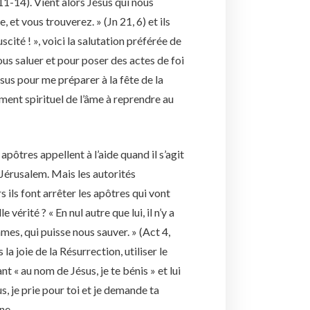
 11-14). Vient alors Jésus qui nous
, et vous trouverez. » (Jn 21, 6) et ils
scité ! », voici la salutation préférée de
us saluer et pour poser des actes de foi
ésus pour me préparer à la fête de la
ement spirituel de l’âme à reprendre au
ôtres appellent à l’aide quand il s’agit
 Jérusalem. Mais les autorités
 ils font arrêter les apôtres qui vont
 vérité ? « En nul autre que lui, il n’y a
mmes, qui puisse nous sauver. » (Act 4,
a joie de la Résurrection, utiliser le
 « au nom de Jésus, je te bénis » et lui
s, je prie pour toi et je demande ta
ne.