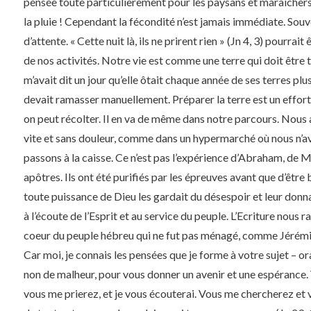
pensée toute particulièrement pour les paysans et maraichers 
la pluie ! Cependant la fécondité n’est jamais immédiate. Souve
d’attente. « Cette nuit là, ils ne prirent rien » (Jn 4, 3) pourr
de nos activités. Notre vie est comme une terre qui doit être 
m’avait dit un jour qu’elle ôtait chaque année de ses terres pl
devait ramasser manuellement. Préparer la terre est un effort, 
on peut récolter. Il en va de même dans notre parcours. Nous
vite et sans douleur, comme dans un hypermarché où nous n’a
passons à la caisse. Ce n’est pas l’expérience d’Abraham, de 
apôtres. Ils ont été purifiés par les épreuves avant que d’être 
toute puissance de Dieu les gardait du désespoir et leur donn
à l’écoute de l’Esprit et au service du peuple. L’Ecriture nous 
coeur du peuple hébreu qui ne fut pas ménagé, comme Jérémie 
Car moi, je connais les pensées que je forme à votre sujet – or
non de malheur, pour vous donner un avenir et une espérance
vous me prierez, et je vous écouterai. Vous me chercherez et