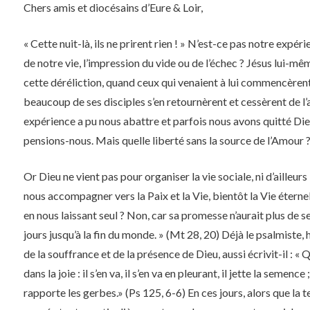
Chers amis et diocésains d’Eure & Loir,
« Cette nuit-là, ils ne prirent rien ! » N’est-ce pas notre expé
de notre vie, l’impression du vide ou de l’échec ? Jésus lui-m
cette déréliction, quand ceux qui venaient à lui commencèrent 
beaucoup de ses disciples s’en retournèrent et cessèrent de l
expérience a pu nous abattre et parfois nous avons quitté Die
pensions-nous. Mais quelle liberté sans la source de l’Amour 
Or Dieu ne vient pas pour organiser la vie sociale, ni d’ailleurs
nous accompagner vers la Paix et la Vie, bientôt la Vie éterne
en nous laissant seul ? Non, car sa promesse n’aurait plus de sen
jours jusqu’à la fin du monde. » (Mt 28, 20) Déjà le psalmiste,
de la souffrance et de la présence de Dieu, aussi écrivit-il : 
dans la joie : il s’en va, il s’en va en pleurant, il jette la semence ; 
rapporte les gerbes.» (Ps 125, 6-6) En ces jours, alors que la te