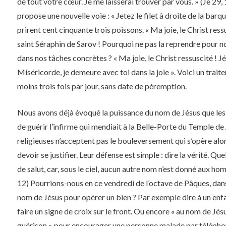
de tout votre cœur. Je me laisserai trouver par vous. » (Je 29,
propose une nouvelle voie : « Jetez le filet à droite de la barque
prirent cent cinquante trois poissons. « Ma joie, le Christ ressu
saint Séraphin de Sarov ! Pourquoi ne pas la reprendre pour no
dans nos tâches concrètes ? « Ma joie, le Christ ressuscité ! J
Miséricorde, je demeure avec toi dans la joie ». Voici un trait
moins trois fois par jour, sans date de péremption.
Nous avons déjà évoqué la puissance du nom de Jésus que les ap
de guérir l’infirme qui mendiait à la Belle-Porte du Temple de
religieuses n’acceptent pas le bouleversement qui s’opère alors
devoir se justifier. Leur défense est simple : dire la vérité. Quelle
de salut, car, sous le ciel, aucun autre nom n’est donné aux ho
12) Pourrions-nous en ce vendredi de l’octave de Pâques, dans l
nom de Jésus pour opérer un bien ? Par exemple dire à un enfant
faire un signe de croix sur le front. Ou encore « au nom de Jésu
guérison » pour encourager une personne malade par télépho