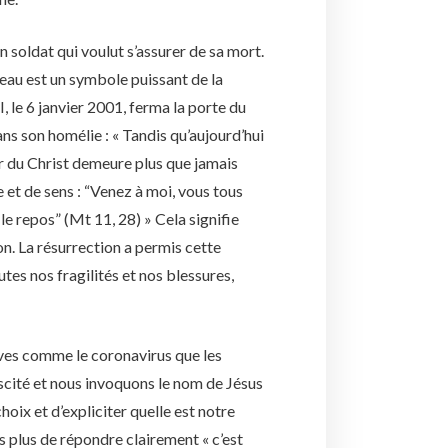
n soldat qui voulut s’assurer de sa mort.
’eau est un symbole puissant de la
 le 6 janvier 2001, ferma la porte du
dans son homélie : « Tandis qu’aujourd’hui
ur du Christ demeure plus que jamais
e et de sens : “Venez à moi, vous tous
le repos” (Mt 11, 28) » Cela signifie
on. La résurrection a permis cette
utes nos fragilités et nos blessures,
ves comme le coronavirus que les
uscité et nous invoquons le nom de Jésus
hoix et d’expliciter quelle est notre
s plus de répondre clairement « c’est