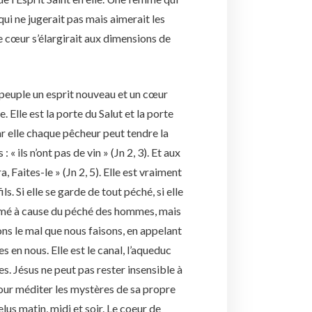
i ne jugerait pas mais aimerait les
le cœur s’élargirait aux dimensions de
peuple un esprit nouveau et un cœur
Elle est la porte du Salut et la porte
ar elle chaque pêcheur peut tendre la
 « ils n’ont pas de vin » (Jn 2, 3). Et aux
a, Faites-le » (Jn 2, 5). Elle est vraiment
s. Si elle se garde de tout péché, si elle
ermé à cause du péché des hommes, mais
ons le mal que nous faisons, en appelant
s en nous. Elle est le canal, l’aqueduc
es. Jésus ne peut pas rester insensible à
 pour méditer les mystères de sa propre
lus matin, midi et soir. Le coeur de