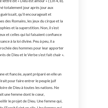
lettre dit « Dieu est amour » (1Jn 4, 8).
nné totalement jour après jour aux
guérissait, qu’il encourageait et
es des Romains, les jeux du cirque et la
phies et la superstition. Non, il s’est
ux et celles qui lui faisaient confiance
sance à la loi divine. Peu à peu, il a
approchée des hommes pour leur apporter
près de Dieu et le Verbe s’est fait chair ».
ne et fiancée, ayant préparé en elle un
rait pour faire entrer le peuple juif
loire de Dieu à toutes les nations. Ne
llait une femme dont le cœur,
eillir le projet de Dieu. Une femme qui,
de l’Esprit Saint en elle. Une femme qui