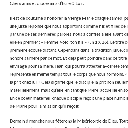
Chers amis et diocésains d’Eure & Loir,
Il est de coutume d’honorer la Vierge Marie chaque samedi par
une juste réponse que nous apportons comme fils et filles de l
par une de ses dernières paroles, nous a confiés à elle avant d
elle en premier : « Femme, voici ton fils ». (Jn 19, 26). Le tit
première écoute distant. Cependant dans la tradition juive, c
honore sa mère par ce mot. Et déjà peut poindre dans ce titre l
envisage pour sa mère. Jean, qui pourra attester avoir été tém
représente en même temps tout le corps que nous formons. « Et 
la prit chez lui. » Cela signifie que le disciple la prit non seu
matériellement, mais qu’elle, en tant que Mère, accueille en
En ce coeur maternel, chaque disciple reçoit une place humble 
de Marie pour la mission qu’il reçoit.
Demain dimanche nous fêterons la Miséricorde de Dieu. Toute 