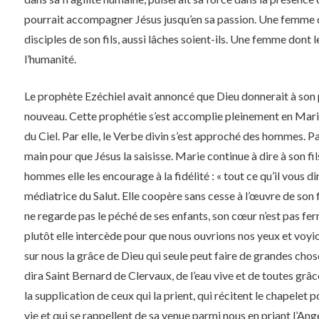
pourrait accompagner Jésus jusqu’en sa passion. Une femme qu
disciples de son fils, aussi lâches soient-ils. Une femme dont 
l’humanité.
Le prophète Ezéchiel avait annoncé que Dieu donnerait à son 
nouveau. Cette prophétie s’est accomplie pleinement en Marie. 
du Ciel. Par elle, le Verbe divin s’est approché des hommes. P
main pour que Jésus la saisisse. Marie continue à dire à son fils :
hommes elle les encourage à la fidélité : « tout ce qu’il vous dir
médiatrice du Salut. Elle coopère sans cesse à l’œuvre de son fil
ne regarde pas le péché de ses enfants, son cœur n’est pas f
plutôt elle intercède pour que nous ouvrions nos yeux et voyi
sur nous la grâce de Dieu qui seule peut faire de grandes chose
dira Saint Bernard de Clervaux, de l’eau vive et de toutes grâc
la supplication de ceux qui la prient, qui récitent le chapelet
vie et qui se rappellent de sa venue parmi nous en priant l’Ange